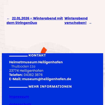
←
22.01.2026 – Winterabend mit
Winterabend
dem StringenDuo
verschoben!
→
KONTAKT
Heimatmuseum Heiligenhafen
Thulboden 11a
23774 Heiligenhafen
Telefon:
04362 3876
E-Mail: museum@heiligenhafen.de
MEHR INFORMATIONEN
impressum
datenschutz