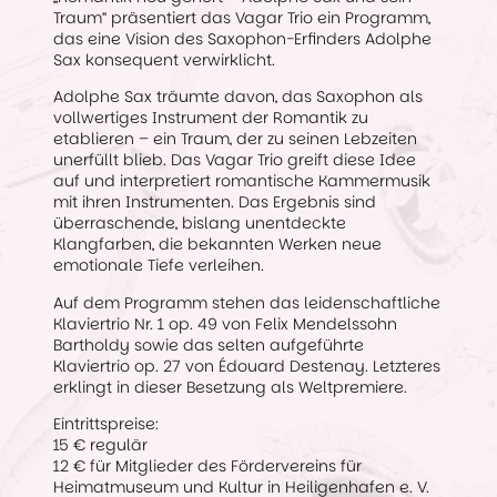
Traum“ präsentiert das Vagar Trio ein Programm,
das eine Vision des Saxophon-Erfinders Adolphe
Sax konsequent verwirklicht.
Adolphe Sax träumte davon, das Saxophon als
vollwertiges Instrument der Romantik zu
etablieren – ein Traum, der zu seinen Lebzeiten
unerfüllt blieb. Das Vagar Trio greift diese Idee
auf und interpretiert romantische Kammermusik
mit ihren Instrumenten. Das Ergebnis sind
überraschende, bislang unentdeckte
Klangfarben, die bekannten Werken neue
emotionale Tiefe verleihen.
Auf dem Programm stehen das leidenschaftliche
Klaviertrio Nr. 1 op. 49 von Felix Mendelssohn
Bartholdy sowie das selten aufgeführte
Klaviertrio op. 27 von Édouard Destenay. Letzteres
erklingt in dieser Besetzung als Weltpremiere.
Eintrittspreise:
15 € regulär
12 € für Mitglieder des Fördervereins für
Heimatmuseum und Kultur in Heiligenhafen e. V.